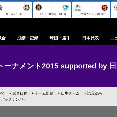
-
-
-
（横 浜）
18:00
（京セラD大阪）
18:00
（エスコンＦ）
18:00
試合
成績・記録
球団・選手
日本代表
ニ
ナメント2015 supported by 
いて
試合日程
チーム監督
出場チーム
試合結果
バックナンバー