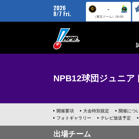
2026
-
8/7 Fri.
（東京ドーム）
18:00
NPB12球団ジュニアトー
開催要項
大会特別規定
開催につ
フォトギャラリー
テレビ放送予定
出場チーム