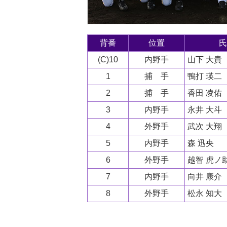
背番
位置
氏
(C)10
内野手
山下 大貴
1
捕 手
鴨打 瑛二
2
捕 手
香田 凌佑
3
内野手
永井 大斗
4
外野手
武次 大翔
5
内野手
森 迅央
6
外野手
越智 虎ノ
7
内野手
向井 康介
8
外野手
松永 知大