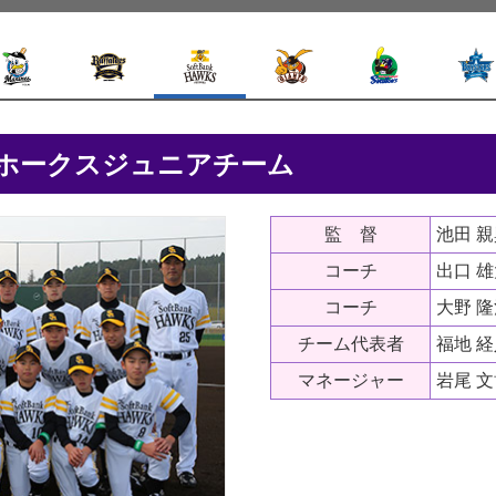
ンクホークスジュニアチーム
監 督
池田 
コーチ
出口 
コーチ
大野 
チーム代表者
福地 
マネージャー
岩尾 