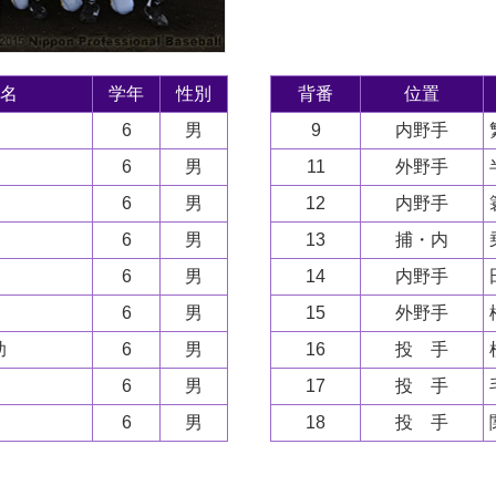
名
学年
性別
背番
位置
6
男
9
内野手
6
男
11
外野手
6
男
12
内野手
6
男
13
捕・内
6
男
14
内野手
6
男
15
外野手
助
6
男
16
投 手
6
男
17
投 手
6
男
18
投 手