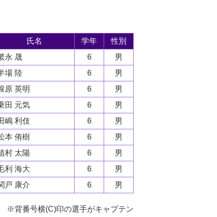
氏名
学年
性別
繁永 晟
6
男
半場 陸
6
男
簑原 英明
6
男
乗田 元気
6
男
田嶋 利伎
6
男
松本 侑樹
6
男
植村 太陽
6
男
毛利 海大
6
男
関戸 康介
6
男
※背番号横(C)印の選手がキャプテン