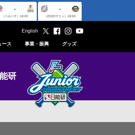
-
-
（ベルーナ）
18:00
（ZOZOマリン）
18:00
English
ュース
事業・振興
グッズ
日能研