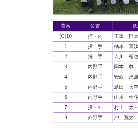
背番
位置
氏
(C)10
捕・内
正重 恒
1
投 手
橘本 直
2
捕 手
寺川 裕
3
内野手
岡本 尊
4
内野手
安西 洸
5
内野手
島田 大
6
内野手
山本 壮
7
投・外
村上 太
8
外野手
沖 寛太