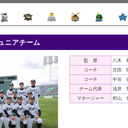
ジュニアチーム
監 督
八木 
コーチ
庄田 
コーチ
中谷 
チーム代表
浅井 
マネージャー
村山 