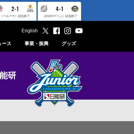
2-1
4-1
（ベルーナ）
試合終了
（ZOZOマリン）
試合終了
English
ュース
事業・振興
グッズ
日能研