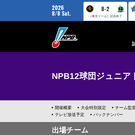
2026
8-2
8/8 Sat.
（東京ドーム）
試合終了
NPB12球団ジュニアトー
開催概要
大会特別規定
チーム監
テレビ放送予定
バックナンバー
出場チーム