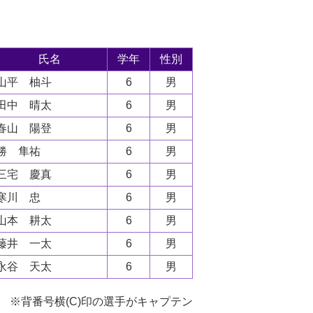
氏名
学年
性別
山平 柚斗
6
男
田中 晴太
6
男
春山 陽登
6
男
勝 隼祐
6
男
三宅 慶真
6
男
寒川 忠
6
男
山本 耕太
6
男
藤井 一太
6
男
永谷 天太
6
男
※背番号横(C)印の選手がキャプテン