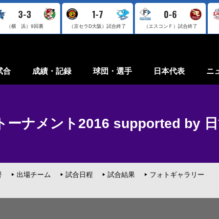
3-3
1-7
0-6
（横 浜）
9回裏
（京セラD大阪）
試合終了
（エスコンＦ）
試合終了
試合
成績・記録
球団・選手
日本代表
ニ
ナメント2016 supported by 
督
出場チーム
試合日程
試合結果
フォトギャラリー