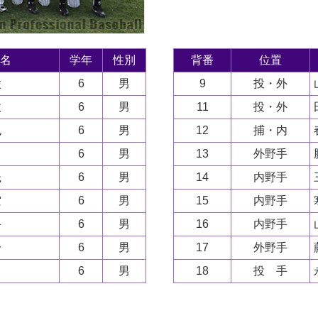
名
学年
性別
背番
位置
太
6
男
9
投・外
汰
6
男
11
投・外
也
6
男
12
捕・内
6
男
13
外野手
晟
6
男
14
内野手
空
6
男
15
内野手
斗
6
男
16
内野手
一
6
男
17
外野手
6
男
18
投 手