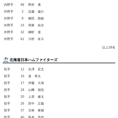
内野手
99
野村 勇
外野手
3
近藤 健介
外野手
9
柳田 悠岐
外野手
23
周東 佑京
外野手
32
柳町 達
外野手
61
川村 友斗
以上28名
北海道日本ハムファイターズ
投手
12
矢澤 宏太
投手
16
達 孝太
投手
17
伊藤 大海
投手
18
山﨑 福也
投手
20
上原 健太
投手
26
田中 正義
投手
37
古林 睿煬
投手
40
島本 浩也