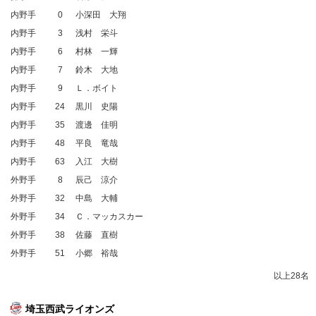
内野手
0
小深田 大翔
内野手
3
浅村 栄斗
内野手
6
村林 一輝
内野手
7
鈴木 大地
内野手
9
Ｌ．ボイト
内野手
24
黒川 史陽
内野手
35
渡邊 佳明
内野手
48
平良 竜哉
内野手
63
入江 大樹
外野手
8
辰己 涼介
外野手
32
中島 大輔
外野手
34
Ｃ．マッカスカー
外野手
38
佐藤 直樹
外野手
51
小郷 裕哉
以上28名
埼玉西武ライオンズ