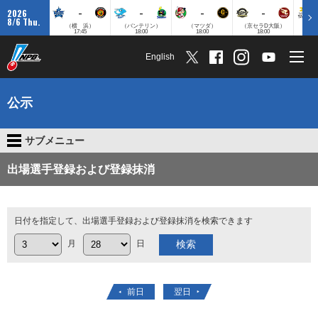
-
-
-
-
2026
8/6 Thu.
（横 浜）
（バンテリン）
（マツダ）
（京セラD大阪）
（みずほ
17:45
18:00
18:00
18:00
English
公示
サブメニュー
出場選手登録および登録抹消
日付を指定して、出場選手登録および登録抹消を検索できます
月
日
前日
翌日