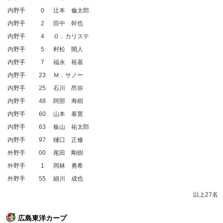
内野手
0
辻本 倫太郎
内野手
2
田中 幹也
内野手
4
Ｏ．カリステ
内野手
5
村松 開人
内野手
7
福永 裕基
内野手
23
Ｍ．サノー
内野手
25
石川 昂弥
内野手
48
阿部 寿樹
内野手
60
山本 泰寛
内野手
63
板山 祐太郎
内野手
97
樋口 正修
外野手
00
尾田 剛樹
外野手
1
岡林 勇希
外野手
55
細川 成也
以上27名
広島東洋カープ