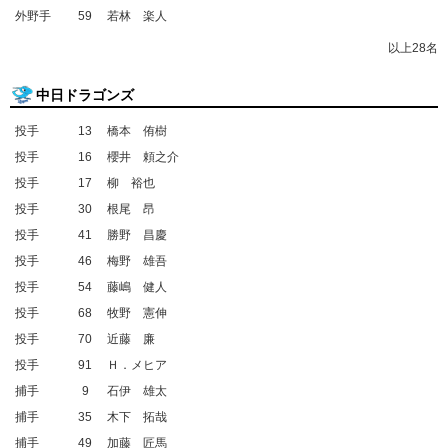
外野手
59
若林 楽人
以上28名
中日ドラゴンズ
投手
13
橋本 侑樹
投手
16
櫻井 頼之介
投手
17
柳 裕也
投手
30
根尾 昂
投手
41
勝野 昌慶
投手
46
梅野 雄吾
投手
54
藤嶋 健人
投手
68
牧野 憲伸
投手
70
近藤 廉
投手
91
Ｈ．メヒア
捕手
9
石伊 雄太
捕手
35
木下 拓哉
捕手
49
加藤 匠馬