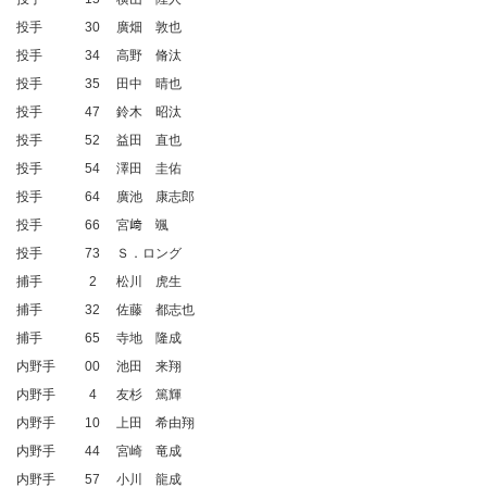
投手
30
廣畑 敦也
投手
34
高野 脩汰
投手
35
田中 晴也
投手
47
鈴木 昭汰
投手
52
益田 直也
投手
54
澤田 圭佑
投手
64
廣池 康志郎
投手
66
宮﨑 颯
投手
73
Ｓ．ロング
捕手
2
松川 虎生
捕手
32
佐藤 都志也
捕手
65
寺地 隆成
内野手
00
池田 来翔
内野手
4
友杉 篤輝
内野手
10
上田 希由翔
内野手
44
宮崎 竜成
内野手
57
小川 龍成