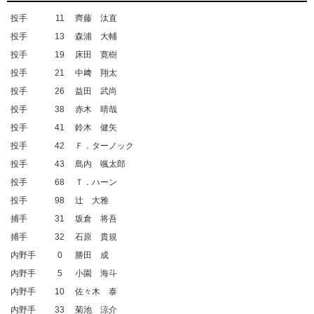
投手
11
齊藤 汰直
投手
13
森浦 大輔
投手
19
床田 寛樹
投手
21
中﨑 翔太
投手
26
益田 武尚
投手
38
赤木 晴哉
投手
41
鈴木 健矢
投手
42
Ｆ．ターノック
投手
43
島内 颯太郎
投手
68
Ｔ．ハーン
投手
98
辻 大雅
捕手
31
坂倉 将吾
捕手
32
石原 貴規
内野手
0
勝田 成
内野手
5
小園 海斗
内野手
10
佐々木 泰
内野手
33
菊池 涼介