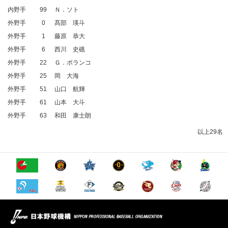
内野手
99
Ｎ．ソト
外野手
0
髙部 瑛斗
外野手
1
藤原 恭大
外野手
6
西川 史礁
外野手
22
Ｇ．ポランコ
外野手
25
岡 大海
外野手
51
山口 航輝
外野手
61
山本 大斗
外野手
63
和田 康士朗
以上29名