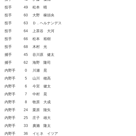
投手
49
松本 晴
投手
60
大野 稼頭央
投手
63
Ｄ．ヘルナンデス
投手
64
上茶谷 大河
投手
66
松本 裕樹
投手
68
木村 光
捕手
45
谷川原 健太
捕手
62
海野 隆司
内野手
0
川瀬 晃
内野手
5
山川 穂高
内野手
6
今宮 健太
内野手
7
中村 晃
内野手
8
牧原 大成
内野手
24
栗原 陵矢
内野手
25
庄子 雄大
内野手
33
廣瀨 隆太
内野手
36
イヒネ イツア