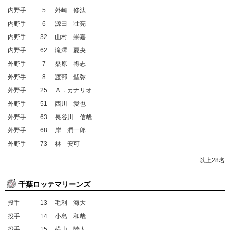
内野手
5
外崎 修汰
内野手
6
源田 壮亮
内野手
32
山村 崇嘉
内野手
62
滝澤 夏央
外野手
7
桑原 将志
外野手
8
渡部 聖弥
外野手
25
Ａ．カナリオ
外野手
51
西川 愛也
外野手
63
長谷川 信哉
外野手
68
岸 潤一郎
外野手
73
林 安可
以上28名
千葉ロッテマリーンズ
投手
13
毛利 海大
投手
14
小島 和哉
投手
15
横山 陸人