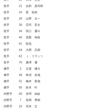
投手
21
吉村 貢司郎
投手
24
星 知弥
投手
26
山野 太一
投手
30
荘司 宏太
投手
34
田口 麗斗
投手
40
高梨 裕稔
投手
41
拓也
投手
44
大西 広樹
投手
62
Ｊ．リランソ
投手
70
廣澤 優
捕手
2
古賀 優大
捕手
48
柿沼 友哉
捕手
52
橋本 星哉
捕手
65
鈴木 叶
内野手
00
赤羽 由紘
内野手
7
長岡 秀樹
内野手
10
宮本 丈