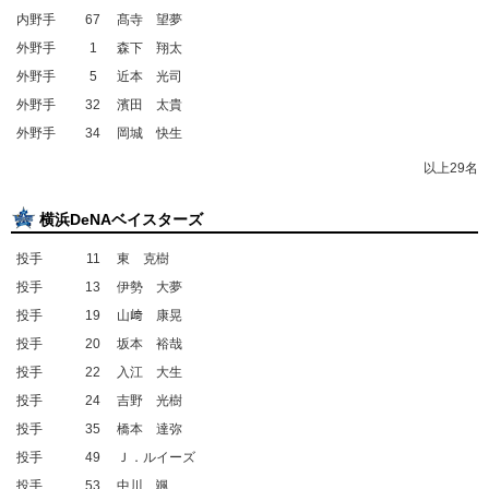
内野手
67
髙寺 望夢
外野手
1
森下 翔太
外野手
5
近本 光司
外野手
32
濱田 太貴
外野手
34
岡城 快生
以上29名
横浜DeNAベイスターズ
投手
11
東 克樹
投手
13
伊勢 大夢
投手
19
山﨑 康晃
投手
20
坂本 裕哉
投手
22
入江 大生
投手
24
吉野 光樹
投手
35
橋本 達弥
投手
49
Ｊ．ルイーズ
投手
53
中川 颯