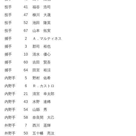
投手
41
福谷 浩司
投手
47
柳川 大晟
投手
52
池田 隆英
投手
67
山本 拓実
捕手
2
Ａ．マルティネス
捕手
3
郡司 裕也
捕手
10
清水 優心
捕手
60
吉田 賢吾
捕手
64
田宮 裕涼
内野手
5
野村 佑希
内野手
6
Ｒ．カストロ
内野手
21
清宮 幸太郎
内野手
43
水野 達稀
内野手
54
山縣 秀
内野手
58
奈良間 大己
外野手
7
西川 遥輝
外野手
50
五十幡 亮汰