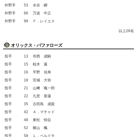
外野手
53
水谷 瞬
外野手
66
万波 中正
外野手
99
Ｆ．レイエス
以上28名
オリックス・バファローズ
投手
13
寺西 成騎
投手
15
椋木 蓮
投手
16
平野 佳寿
投手
18
宮城 大弥
投手
21
山﨑 颯一郎
投手
22
九里 亜蓮
投手
35
古田島 成龍
投手
42
Ａ．マチャド
投手
48
東松 快征
投手
52
横山 楓
投手
59
Ｌ．ペルドモ