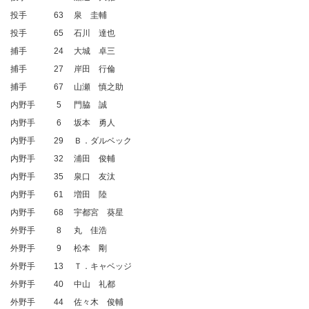
投手
63
泉 圭輔
投手
65
石川 達也
捕手
24
大城 卓三
捕手
27
岸田 行倫
捕手
67
山瀬 慎之助
内野手
5
門脇 誠
内野手
6
坂本 勇人
内野手
29
Ｂ．ダルベック
内野手
32
浦田 俊輔
内野手
35
泉口 友汰
内野手
61
増田 陸
内野手
68
宇都宮 葵星
外野手
8
丸 佳浩
外野手
9
松本 剛
外野手
13
Ｔ．キャベッジ
外野手
40
中山 礼都
外野手
44
佐々木 俊輔