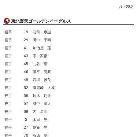
以上28名
東北楽天ゴールデンイーグルス
投手
19
荘司 康誠
投手
29
田中 千晴
投手
41
加治屋 蓮
投手
43
宋 家豪
投手
45
九谷 瑠
投手
46
藤平 尚真
投手
49
西垣 雅矢
投手
52
津留﨑 大成
投手
56
鈴木 翔天
投手
57
瀧中 瞭太
投手
69
内 星龍
捕手
2
太田 光
捕手
27
伊藤 光
捕手
70
石原 彪