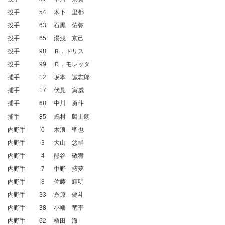
投手
54
木下 里都
投手
63
石黒 佑弥
投手
65
湯浅 京己
投手
98
Ｒ．ドリス
投手
99
Ｄ．モレッタ
捕手
12
坂本 誠志郎
捕手
17
伏見 寅威
捕手
68
中川 勇斗
捕手
85
嶋村 麟士朗
内野手
0
木浪 聖也
内野手
3
大山 悠輔
内野手
4
熊谷 敬宥
内野手
7
中野 拓夢
内野手
8
佐藤 輝明
内野手
33
糸原 健斗
内野手
38
小幡 竜平
内野手
62
植田 海