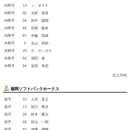
内野手
13
Ｊ．オスナ
内野手
50
北村 恵吾
内野手
54
田中 陽翔
内野手
60
武岡 龍世
内野手
67
伊藤 琉偉
外野手
4
丸山 和郁
外野手
25
Ｄ．サンタナ
外野手
63
増田 珠
外野手
64
岩田 幸宏
以上29名
福岡ソフトバンクホークス
投手
10
上沢 直之
投手
13
稲川 竜汰
投手
26
鈴木 豪太
投手
40
杉山 一樹
投手
42
伊藤 優輔