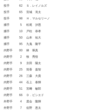
投手
62
Ｓ．レイノルズ
投手
65
宮城 滝太
投手
98
Ｈ．マルセリーノ
捕手
5
松尾 汐恩
捕手
10
戸柱 恭孝
捕手
50
山本 祐大
捕手
95
九鬼 隆平
内野手
00
林 琢真
内野手
2
牧 秀悟
内野手
9
京田 陽太
内野手
25
筒香 嘉智
内野手
26
三森 大貴
内野手
44
石上 泰輝
内野手
51
宮﨑 敏郎
内野手
66
Ｄ．ビシエド
外野手
4
度会 隆輝
外野手
7
佐野 恵太