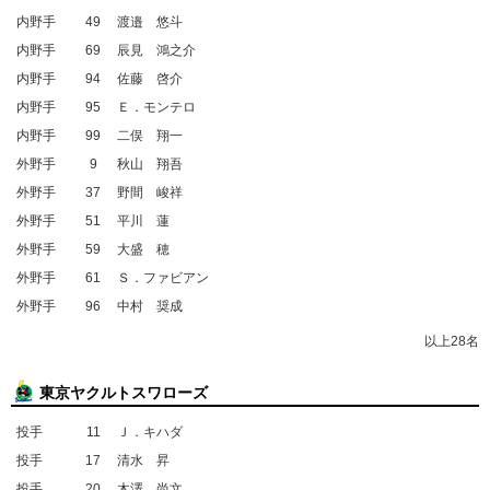
内野手
49
渡邉 悠斗
内野手
69
辰見 鴻之介
内野手
94
佐藤 啓介
内野手
95
Ｅ．モンテロ
内野手
99
二俣 翔一
外野手
9
秋山 翔吾
外野手
37
野間 峻祥
外野手
51
平川 蓮
外野手
59
大盛 穂
外野手
61
Ｓ．ファビアン
外野手
96
中村 奨成
以上28名
東京ヤクルトスワローズ
投手
11
Ｊ．キハダ
投手
17
清水 昇
投手
20
木澤 尚文