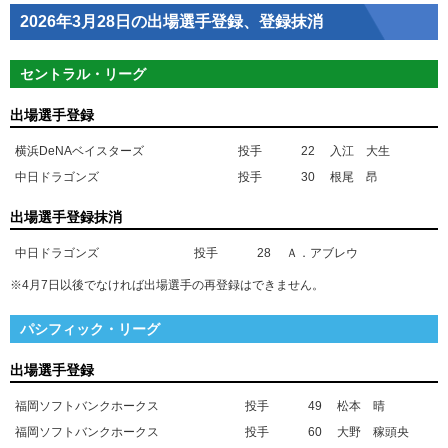
2026年3月28日の出場選手登録、登録抹消
セントラル・リーグ
出場選手登録
横浜DeNAベイスターズ
投手
22
入江 大生
中日ドラゴンズ
投手
30
根尾 昂
出場選手登録抹消
中日ドラゴンズ
投手
28
Ａ．アブレウ
※4月7日以後でなければ出場選手の再登録はできません。
パシフィック・リーグ
出場選手登録
福岡ソフトバンクホークス
投手
49
松本 晴
福岡ソフトバンクホークス
投手
60
大野 稼頭央