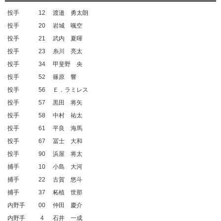
投手
12
渡邉 勇太朗
投手
20
岩城 颯空
投手
21
武内 夏暉
投手
23
糸川 亮太
投手
34
甲斐野 央
投手
52
篠原 響
投手
56
Ｅ．ラミレス
投手
57
黒田 将矢
投手
58
中村 祐太
投手
61
平良 海馬
投手
67
冨士 大和
投手
90
浜屋 将太
捕手
10
小島 大河
捕手
22
古賀 悠斗
捕手
37
柘植 世那
内野手
00
仲田 慶介
内野手
4
石井 一成