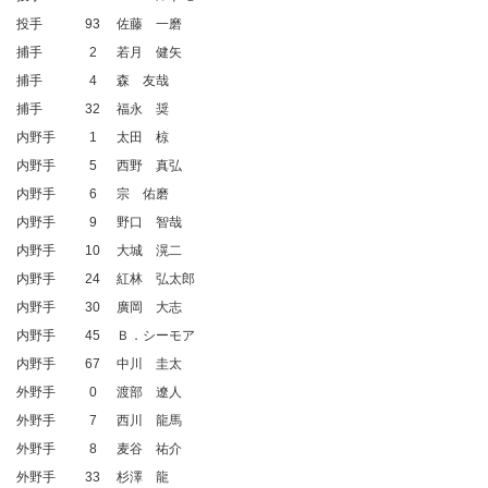
投手
93
佐藤 一磨
捕手
2
若月 健矢
捕手
4
森 友哉
捕手
32
福永 奨
内野手
1
太田 椋
内野手
5
西野 真弘
内野手
6
宗 佑磨
内野手
9
野口 智哉
内野手
10
大城 滉二
内野手
24
紅林 弘太郎
内野手
30
廣岡 大志
内野手
45
Ｂ．シーモア
内野手
67
中川 圭太
外野手
0
渡部 遼人
外野手
7
西川 龍馬
外野手
8
麦谷 祐介
外野手
33
杉澤 龍