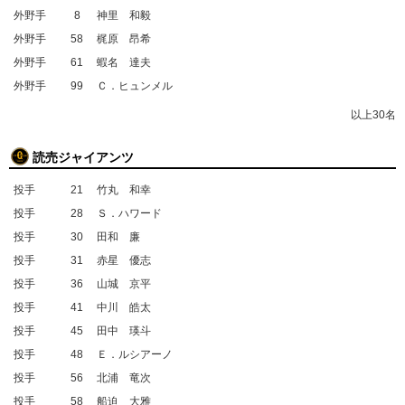
外野手
8
神里 和毅
外野手
58
梶原 昂希
外野手
61
蝦名 達夫
外野手
99
Ｃ．ヒュンメル
以上30名
読売ジャイアンツ
投手
21
竹丸 和幸
投手
28
Ｓ．ハワード
投手
30
田和 廉
投手
31
赤星 優志
投手
36
山城 京平
投手
41
中川 皓太
投手
45
田中 瑛斗
投手
48
Ｅ．ルシアーノ
投手
56
北浦 竜次
投手
58
船迫 大雅