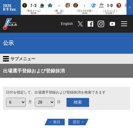
7-3
-
-
1-0
2026
8/9 Sun.
（東京ドーム）
（横 浜）
（京セラD大阪）
（エスコンＦ）
（
9回表
18:00
18:00
試合終了
English
公示
サブメニュー
出場選手登録および登録抹消
日付を指定して、出場選手登録および登録抹消を検索できます
月
日
前日
翌日