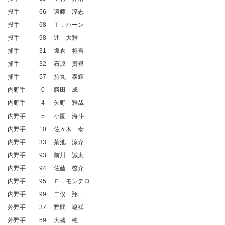
投手
66
遠藤 淳志
投手
68
Ｔ．ハーン
投手
98
辻 大雅
捕手
31
坂倉 将吾
捕手
32
石原 貴規
捕手
57
持丸 泰輝
内野手
0
勝田 成
内野手
4
矢野 雅哉
内野手
5
小園 海斗
内野手
10
佐々木 泰
内野手
33
菊池 涼介
内野手
93
前川 誠太
内野手
94
佐藤 啓介
内野手
95
Ｅ．モンテロ
内野手
99
二俣 翔一
外野手
37
野間 峻祥
外野手
59
大盛 穂