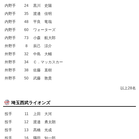
内野手
24
黒川 史陽
内野手
35
渡邊 佳明
内野手
48
平良 竜哉
内野手
60
ワォーターズ
内野手
73
小森 航大郎
外野手
8
辰己 涼介
外野手
32
中島 大輔
外野手
34
Ｃ．マッカスカー
外野手
38
佐藤 直樹
外野手
50
武藤 敦貴
以上28名
埼玉西武ライオンズ
投手
11
上田 大河
投手
12
渡邉 勇太朗
投手
13
髙橋 光成
投手
16
隅田 知一郎