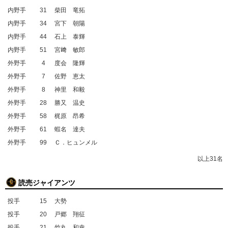
内野手
31
柴田 竜拓
内野手
34
宮下 朝陽
内野手
44
石上 泰輝
内野手
51
宮﨑 敏郎
外野手
4
度会 隆輝
外野手
7
佐野 恵太
外野手
8
神里 和毅
外野手
28
勝又 温史
外野手
58
梶原 昂希
外野手
61
蝦名 達夫
外野手
99
Ｃ．ヒュンメル
以上31名
読売ジャイアンツ
投手
15
大勢
投手
20
戸郷 翔征
投手
21
竹丸 和幸