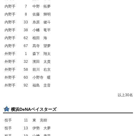
内野手
7
中野 拓夢
内野手
8
佐藤 輝明
内野手
33
糸原 健斗
内野手
38
小幡 竜平
内野手
62
植田 海
内野手
67
髙寺 望夢
外野手
1
森下 翔太
外野手
32
濱田 太貴
外野手
58
前川 右京
外野手
60
小野寺 暖
外野手
92
福島 圭音
以上30名
横浜DeNAベイスターズ
投手
11
東 克樹
投手
13
伊勢 大夢