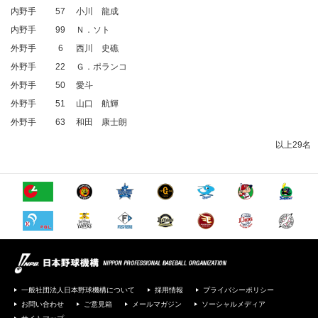
内野手
57
小川 龍成
内野手
99
Ｎ．ソト
外野手
6
西川 史礁
外野手
22
Ｇ．ポランコ
外野手
50
愛斗
外野手
51
山口 航輝
外野手
63
和田 康士朗
以上29名
一般社団法人日本野球機構について
採用情報
プライバシーポリシー
お問い合わせ
ご意見箱
メールマガジン
ソーシャルメディア