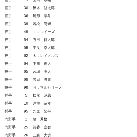
投手
19
山﨑 康晃
投手
30
篠木 健太郎
投手
36
尾形 崇斗
投手
39
若松 尚輝
投手
49
Ｊ．ルイーズ
投手
54
石田 裕太郎
投手
59
平良 拳太郎
投手
62
Ｓ．レイノルズ
投手
64
中川 虎大
投手
65
宮城 滝太
投手
68
岩田 将貴
投手
98
Ｈ．マルセリーノ
捕手
5
松尾 汐恩
捕手
10
戸柱 恭孝
捕手
95
九鬼 隆平
内野手
2
牧 秀悟
内野手
25
筒香 嘉智
内野手
26
三森 大貴