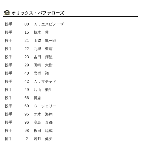
オリックス・バファローズ
投手
00
Ａ．エスピノーザ
投手
15
椋木 蓮
投手
21
山﨑 颯一郎
投手
22
九里 亜蓮
投手
23
吉田 輝星
投手
29
田嶋 大樹
投手
40
岩嵜 翔
投手
42
Ａ．マチャド
投手
49
片山 楽生
投手
66
博志
投手
69
Ｓ．ジェリー
投手
95
才木 海翔
投手
96
髙島 泰都
投手
98
権田 琉成
捕手
2
若月 健矢