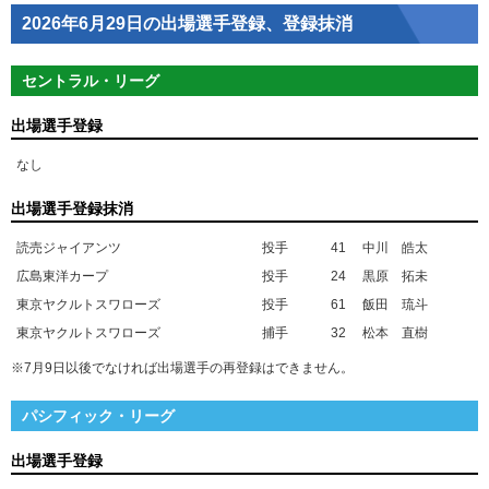
2026年6月29日の出場選手登録、登録抹消
セントラル・リーグ
出場選手登録
なし
出場選手登録抹消
読売ジャイアンツ
投手
41
中川 皓太
広島東洋カープ
投手
24
黒原 拓未
東京ヤクルトスワローズ
投手
61
飯田 琉斗
東京ヤクルトスワローズ
捕手
32
松本 直樹
※7月9日以後でなければ出場選手の再登録はできません。
パシフィック・リーグ
出場選手登録