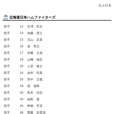
以上31名
北海道日本ハムファイターズ
投手
12
矢澤 宏太
投手
14
加藤 貴之
投手
15
北山 亘基
投手
16
達 孝太
投手
17
伊藤 大海
投手
18
山﨑 福也
投手
20
上原 健太
投手
24
金村 尚真
投手
26
田中 正義
投手
34
堀 瑞輝
投手
40
島本 浩也
投手
45
福島 蓮
投手
46
畔柳 亨丞
投手
48
齋藤 友貴哉