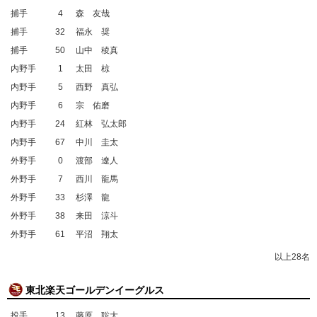
捕手
4
森 友哉
捕手
32
福永 奨
捕手
50
山中 稜真
内野手
1
太田 椋
内野手
5
西野 真弘
内野手
6
宗 佑磨
内野手
24
紅林 弘太郎
内野手
67
中川 圭太
外野手
0
渡部 遼人
外野手
7
西川 龍馬
外野手
33
杉澤 龍
外野手
38
来田 涼斗
外野手
61
平沼 翔太
以上28名
東北楽天ゴールデンイーグルス
投手
13
藤原 聡大