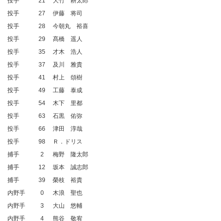
投手
21
大竹 耕太郎
投手
27
伊藤 将司
投手
28
今朝丸 裕喜
投手
29
髙橋 遥人
投手
35
才木 浩人
投手
37
及川 雅貴
投手
41
村上 頌樹
投手
49
工藤 泰成
投手
54
木下 里都
投手
63
石黒 佑弥
投手
66
津田 淳哉
投手
98
Ｒ．ドリス
捕手
2
梅野 隆太郎
捕手
12
坂本 誠志郎
捕手
39
榮枝 裕貴
内野手
0
木浪 聖也
内野手
3
大山 悠輔
内野手
4
熊谷 敬宥