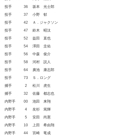
投手
36
坂本 光士郎
投手
37
小野 郁
投手
42
Ａ．ジャクソン
投手
47
鈴木 昭汰
投手
52
益田 直也
投手
54
澤田 圭佑
投手
56
中森 俊介
投手
58
河村 説人
投手
64
廣池 康志郎
投手
73
Ｓ．ロング
捕手
2
松川 虎生
捕手
32
佐藤 都志也
内野手
00
池田 来翔
内野手
4
友杉 篤輝
内野手
5
安田 尚憲
内野手
10
上田 希由翔
内野手
44
宮崎 竜成