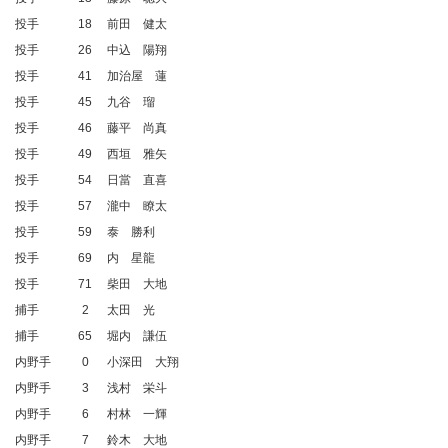
投手
18
前田 健太
投手
26
中込 陽翔
投手
41
加治屋 蓮
投手
45
九谷 瑠
投手
46
藤平 尚真
投手
49
西垣 雅矢
投手
54
日當 直喜
投手
57
瀧中 瞭太
投手
59
泰 勝利
投手
69
内 星龍
投手
71
柴田 大地
捕手
2
太田 光
捕手
65
堀内 謙伍
内野手
0
小深田 大翔
内野手
3
浅村 栄斗
内野手
6
村林 一輝
内野手
7
鈴木 大地