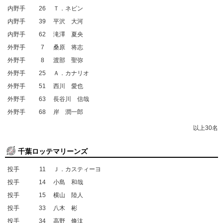
内野手
26
Ｔ．ネビン
内野手
39
平沢 大河
内野手
62
滝澤 夏央
外野手
7
桑原 将志
外野手
8
渡部 聖弥
外野手
25
Ａ．カナリオ
外野手
51
西川 愛也
外野手
63
長谷川 信哉
外野手
68
岸 潤一郎
以上30名
千葉ロッテマリーンズ
投手
11
Ｊ．カスティーヨ
投手
14
小島 和哉
投手
15
横山 陸人
投手
33
八木 彬
投手
34
高野 脩汰