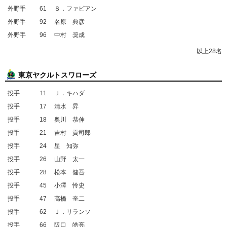
外野手
61
Ｓ．ファビアン
外野手
92
名原 典彦
外野手
96
中村 奨成
以上28名
東京ヤクルトスワローズ
投手
11
Ｊ．キハダ
投手
17
清水 昇
投手
18
奥川 恭伸
投手
21
吉村 貢司郎
投手
24
星 知弥
投手
26
山野 太一
投手
28
松本 健吾
投手
45
小澤 怜史
投手
47
高橋 奎二
投手
62
Ｊ．リランソ
投手
66
阪口 皓亮