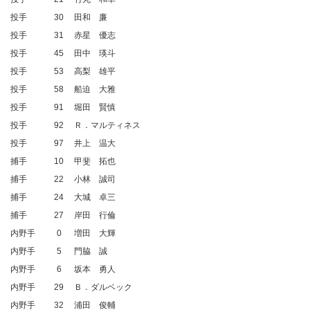
投手
30
田和 廉
投手
31
赤星 優志
投手
45
田中 瑛斗
投手
53
高梨 雄平
投手
58
船迫 大雅
投手
91
堀田 賢慎
投手
92
Ｒ．マルティネス
投手
97
井上 温大
捕手
10
甲斐 拓也
捕手
22
小林 誠司
捕手
24
大城 卓三
捕手
27
岸田 行倫
内野手
0
増田 大輝
内野手
5
門脇 誠
内野手
6
坂本 勇人
内野手
29
Ｂ．ダルベック
内野手
32
浦田 俊輔