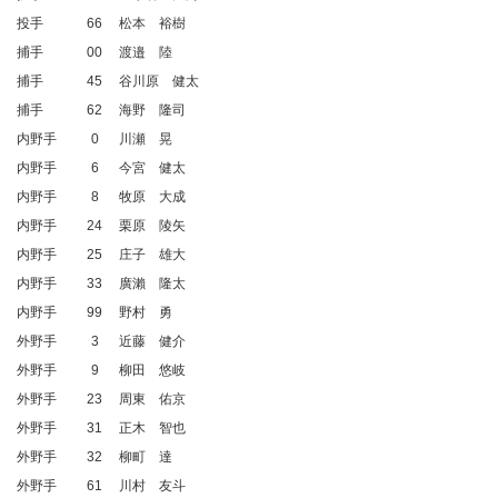
投手
66
松本 裕樹
捕手
00
渡邉 陸
捕手
45
谷川原 健太
捕手
62
海野 隆司
内野手
0
川瀬 晃
内野手
6
今宮 健太
内野手
8
牧原 大成
内野手
24
栗原 陵矢
内野手
25
庄子 雄大
内野手
33
廣瀨 隆太
内野手
99
野村 勇
外野手
3
近藤 健介
外野手
9
柳田 悠岐
外野手
23
周東 佑京
外野手
31
正木 智也
外野手
32
柳町 達
外野手
61
川村 友斗