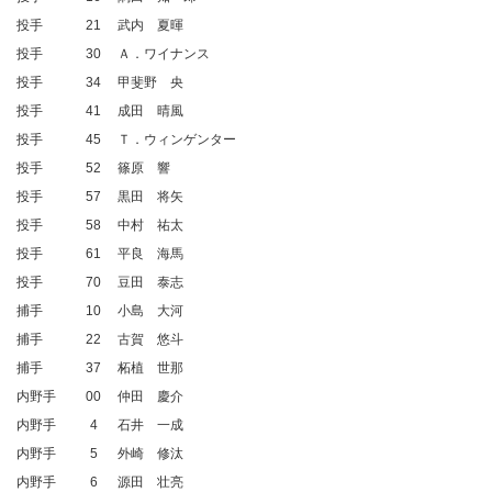
投手
21
武内 夏暉
投手
30
Ａ．ワイナンス
投手
34
甲斐野 央
投手
41
成田 晴風
投手
45
Ｔ．ウィンゲンター
投手
52
篠原 響
投手
57
黒田 将矢
投手
58
中村 祐太
投手
61
平良 海馬
投手
70
豆田 泰志
捕手
10
小島 大河
捕手
22
古賀 悠斗
捕手
37
柘植 世那
内野手
00
仲田 慶介
内野手
4
石井 一成
内野手
5
外崎 修汰
内野手
6
源田 壮亮