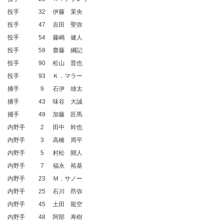
投手
32
伊藤 茉央
投手
47
吉田 聖弥
投手
54
藤嶋 健人
投手
59
齋藤 綱記
投手
90
松山 晋也
投手
93
Ｋ．マラー
捕手
9
石伊 雄太
捕手
43
味谷 大誠
捕手
49
加藤 匠馬
内野手
2
田中 幹也
内野手
3
高橋 周平
内野手
5
村松 開人
内野手
7
福永 裕基
内野手
23
Ｍ．サノー
内野手
25
石川 昂弥
内野手
45
土田 龍空
内野手
48
阿部 寿樹