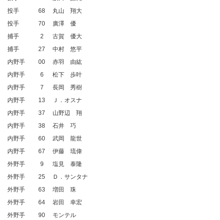
投手
68
丸山 翔大
投手
70
廣澤 優
捕手
2
古賀 優大
捕手
27
中村 悠平
内野手
00
赤羽 由紘
内野手
6
松下 歩叶
内野手
7
長岡 秀樹
内野手
13
Ｊ．オスナ
内野手
37
山野辺 翔
内野手
38
石井 巧
内野手
60
武岡 龍世
内野手
67
伊藤 琉偉
外野手
9
塩見 泰隆
外野手
25
Ｄ．サンタナ
外野手
63
増田 珠
外野手
64
岩田 幸宏
外野手
90
モンテル