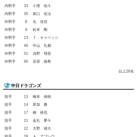
内野手
33
小濱 佑斗
内野手
35
泉口 友汰
外野手
8
丸 佳浩
外野手
9
松本 剛
外野手
13
Ｔ．キャベッジ
外野手
40
中山 礼都
外野手
51
浅野 翔吾
外野手
95
笹原 操希
以上28名
中日ドラゴンズ
投手
13
橋本 侑樹
投手
14
草加 勝
投手
17
柳 裕也
投手
21
金丸 夢斗
投手
22
大野 雄大
投手
28
Ａ．アブレウ