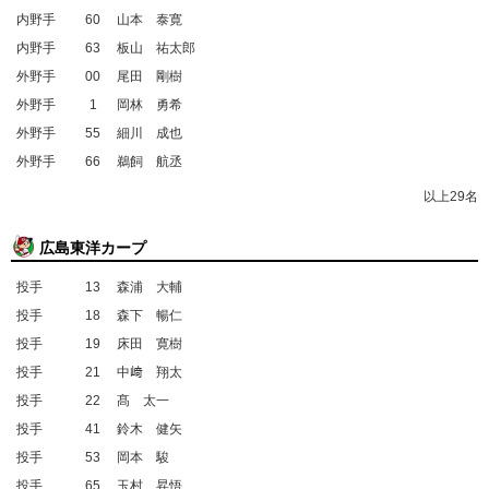
内野手
60
山本 泰寛
内野手
63
板山 祐太郎
外野手
00
尾田 剛樹
外野手
1
岡林 勇希
外野手
55
細川 成也
外野手
66
鵜飼 航丞
以上29名
広島東洋カープ
投手
13
森浦 大輔
投手
18
森下 暢仁
投手
19
床田 寛樹
投手
21
中﨑 翔太
投手
22
髙 太一
投手
41
鈴木 健矢
投手
53
岡本 駿
投手
65
玉村 昇悟