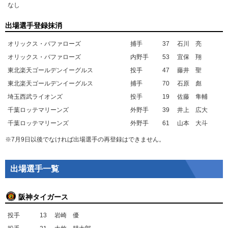
なし
出場選手登録抹消
オリックス・バファローズ
捕手
37
石川 亮
オリックス・バファローズ
内野手
53
宜保 翔
東北楽天ゴールデンイーグルス
投手
47
藤井 聖
東北楽天ゴールデンイーグルス
捕手
70
石原 彪
埼玉西武ライオンズ
投手
19
佐藤 隼輔
千葉ロッテマリーンズ
外野手
39
井上 広大
千葉ロッテマリーンズ
外野手
61
山本 大斗
※7月9日以後でなければ出場選手の再登録はできません。
出場選手一覧
阪神タイガース
投手
13
岩崎 優