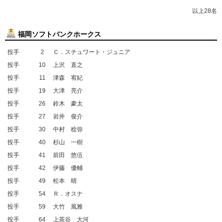
以上28名
福岡ソフトバンクホークス
投手
2
Ｃ．スチュワート・ジュニア
投手
10
上沢 直之
投手
11
津森 宥紀
投手
19
大津 亮介
投手
26
鈴木 豪太
投手
27
岩井 俊介
投手
30
中村 稔弥
投手
40
杉山 一樹
投手
41
前田 悠伍
投手
42
伊藤 優輔
投手
49
松本 晴
投手
54
Ｒ．オスナ
投手
59
大竹 風雅
投手
64
上茶谷 大河