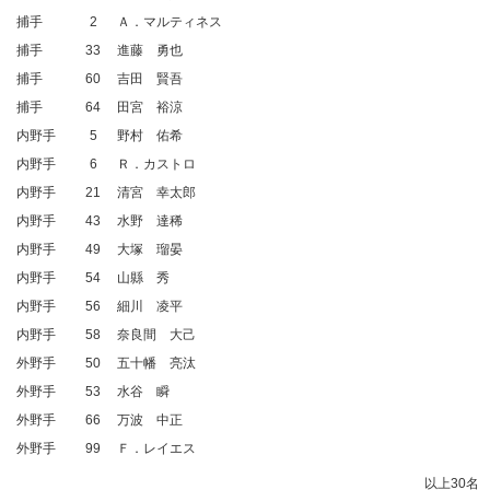
捕手
2
Ａ．マルティネス
捕手
33
進藤 勇也
捕手
60
吉田 賢吾
捕手
64
田宮 裕涼
内野手
5
野村 佑希
内野手
6
Ｒ．カストロ
内野手
21
清宮 幸太郎
内野手
43
水野 達稀
内野手
49
大塚 瑠晏
内野手
54
山縣 秀
内野手
56
細川 凌平
内野手
58
奈良間 大己
外野手
50
五十幡 亮汰
外野手
53
水谷 瞬
外野手
66
万波 中正
外野手
99
Ｆ．レイエス
以上30名