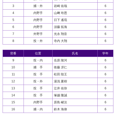
3
捕・外
岩崎 佑哉
6
4
内野手
山﨑 玲恩
6
5
内野手
日下 遙琉
6
6
内野手
須藤 拓海
6
7
外野手
光永 翔音
6
8
投・外
寺内 大翔
6
背番
位置
氏名
学年
9
投・内
岳原 陵河
6
10
捕 手
衛藤 冴仁
6
11
投 手
松田 陸王
6
12
投・外
湯浅 夏樹
6
13
投 手
辻井 佑弥
6
14
投 手
塚越 隆誠
6
15
内野手
原島 崚汰
6
16
捕・内
鈴木 海偉
6