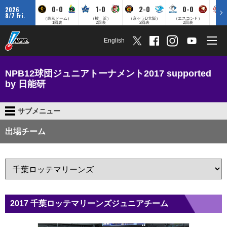
0-0
1-0
2-0
0-0
2026
8/7 Fri.
（東京ドーム）
（横 浜）
（京セラD大阪）
（エスコンＦ）
（
1回裏
2回表
2回表
2回表
English
NPB12球団ジュニアトーナメント2017 supported
by 日能研
サブメニュー
出場チーム
2017 千葉ロッテマリーンズジュニアチーム