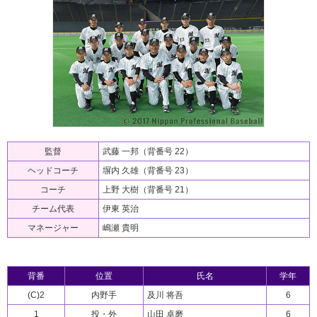
監督
武藤 一邦
（背番号 22）
ヘッドコーチ
塀内 久雄
（背番号 23）
コーチ
上野 大樹
（背番号 21）
チーム代表
伊東 英治
マネージャー
嶋瀬 貴明
背番
位置
氏名
学年
(C)2
内野手
及川 将吾
6
1
投・外
山田 卓磨
6