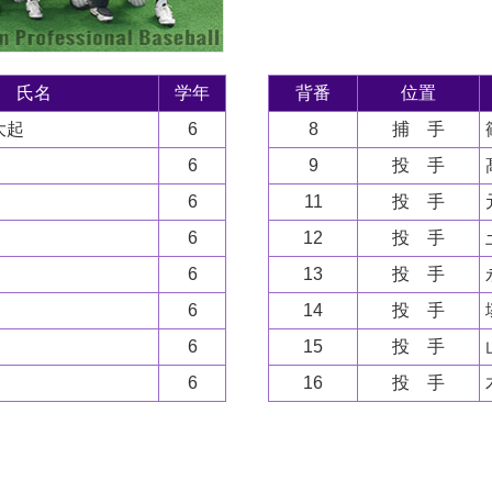
氏名
学年
背番
位置
大起
6
8
捕 手
6
9
投 手
6
11
投 手
6
12
投 手
6
13
投 手
6
14
投 手
6
15
投 手
6
16
投 手