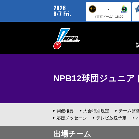
2026
-
8/7 Fri.
（東京ドーム）
18:00
NPB12球団ジュニアトー
開催概要
大会特別規定
チーム監
応援メッセージ
テレビ放送予定
出場チーム