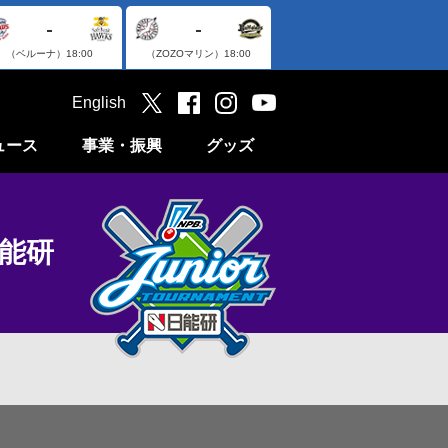
-
-
（ベルーナ）
18:00
（ZOZOマリン）
18:00
English
ュース
事業・振興
グッズ
日能研