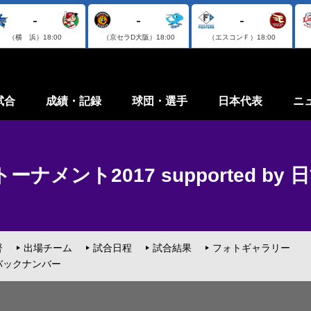
-
-
-
（横 浜）
18:00
（京セラD大阪）
18:00
（エスコンＦ）
18:00
試合
成績・記録
球団・選手
日本代表
ニ
ナメント2017 supported by 
督
出場チーム
試合日程
試合結果
フォトギャラリー
バックナンバー