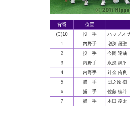
背番
位置
(C)10
投 手
ハッブス 
1
内野手
増渕 晟聖
2
投 手
今岡 達哉
3
内野手
永瀬 滉平
4
内野手
針金 侑良
5
捕 手
団之原 樹
6
捕 手
佐藤 綾斗
7
捕 手
本田 凌太