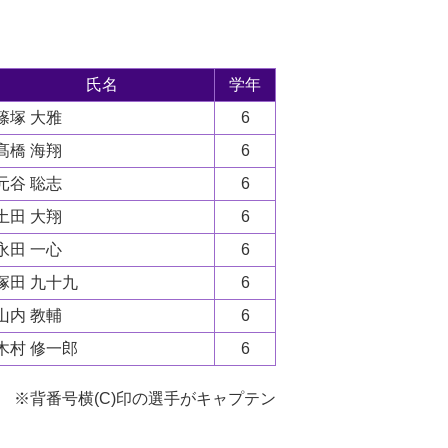
氏名
学年
篠塚 大雅
6
髙橋 海翔
6
元谷 聡志
6
土田 大翔
6
永田 一心
6
塚田 九十九
6
山内 教輔
6
木村 修一郎
6
※背番号横(C)印の選手がキャプテン