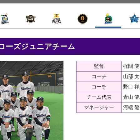
ワローズジュニアチーム
監督
梶間 
コーチ
山部 太
コーチ
野口 
チーム代表
青山 
マネージャー
河端 龍